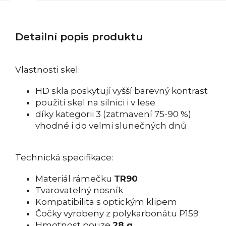
Detailní popis produktu
Vlastnosti skel:
HD skla poskytují vyšší barevný kontrast
použití skel na silnici i v lese
díky kategorii 3 (zatmavení 75-90 %)
vhodné i do velmi slunečných dnů
Technická specifikace:
Materiál rámečku
TR90
Tvarovatelný nosník
Kompatibilita s optickým klipem
Čočky vyrobeny z polykarbonátu P159
Hmotnost pouze
28 g