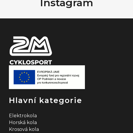
Instagram
p
a
t
í
Hlavní kategorie
Elektrokola
Horská kola
Krosová kola