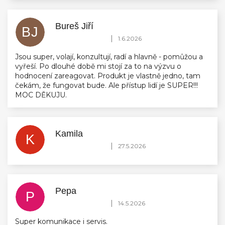
Bureš Jiří
BJ
Hodnocení obchodu je 5 z 5 hvězdiček.
|
1.6.2026
Jsou super, volají, konzultují, radí a hlavně - pomůžou a
vyřeší. Po dlouhé době mi stojí za to na výzvu o
hodnocení zareagovat. Produkt je vlastně jedno, tam
čekám, že fungovat bude. Ale přístup lidí je SUPER!!!
MOC DĚKUJU.
Kamila
K
Hodnocení obchodu je 5 z 5 hvězdiček.
|
27.5.2026
Pepa
P
Hodnocení obchodu je 5 z 5 hvězdiček.
|
14.5.2026
Super komunikace i servis.