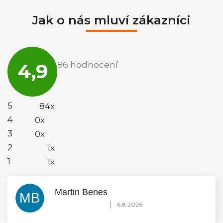
Jak o nás mluví zákazníci
Průměrné
hodnocení
4,9
86 hodnocení
obchodu
je
4,9
z
5
5
84x
hvězdiček.
4
0x
3
0x
2
1x
1
1x
Martin Benes
MB
Hodnocení obchodu je 5 z 5 hvězdiček.
|
6.8.2026