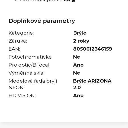
Doplňkové parametry
Kategorie
:
Brýle
Záruka
:
2 roky
EAN
:
8050612346159
Fotochromatické
:
Ne
Pro optic/Bifocal
:
Ano
Výměnná skla
:
Ne
Modelová řada brýlí
Brýle ARIZONA
NEON
:
2.0
HD VISION
:
Ano