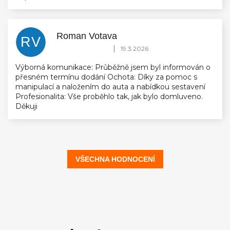
Roman Votava
RV
Hodnocení obchodu je 5 z 5 hvězdiček.
|
19.3.2026
Výborná komunikace: Průběžně jsem byl informován o
přesném termínu dodání Ochota: Díky za pomoc s
manipulací a naložením do auta a nabídkou sestavení
Profesionalita: Vše proběhlo tak, jak bylo domluveno.
Děkuji
VŠECHNA HODNOCENÍ
Z
á