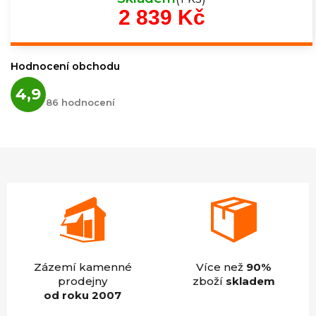
2 839 Kč
Měrná
cena:
Hodnocení obchodu
Průměrné
4,9
hodnocení
86 hodnocení
obchodu
je
4,9
z
5
hvězdiček.
Zázemí kamenné
Více než
90%
prodejny
zboží
skladem
od roku 2007