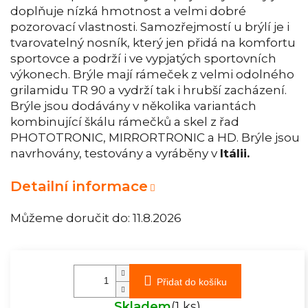
doplňuje nízká hmotnost a velmi dobré
pozorovací vlastnosti. Samozřejmostí u brýlí je i
tvarovatelný nosník, který jen přidá na komfortu
sportovce a podrží i ve vypjatých sportovních
výkonech. Brýle mají rámeček z velmi odolného
grilamidu TR 90 a vydrží tak i hrubší zacházení.
Brýle jsou dodávány v několika variantách
kombinující škálu rámečků a skel z řad
PHOTOTRONIC, MIRRORTRONIC a HD. Brýle jsou
navrhovány, testovány a vyráběny v
Itálii.
Detailní informace
Můžeme doručit do:
11.8.2026
Přidat do košíku
Skladem
(1 ks)