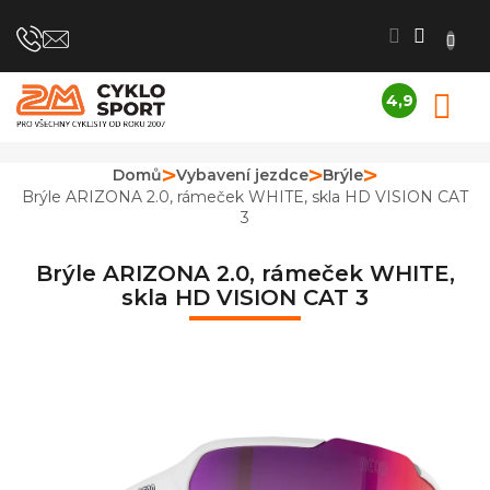
Přejít
na
obsah
4,9
N
Průměrné
K
hodnocení
obchodu
Domů
Vybavení jezdce
Brýle
je
Brýle ARIZONA 2.0, rámeček WHITE, skla HD VISION CAT
4,9
3
z
5
hvězdiček.
Brýle ARIZONA 2.0, rámeček WHITE,
skla HD VISION CAT 3