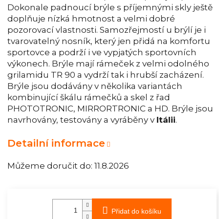
Dokonale padnoucí brýle s příjemnými skly ještě
doplňuje nízká hmotnost a velmi dobré
pozorovací vlastnosti. Samozřejmostí u brýlí je i
tvarovatelný nosník, který jen přidá na komfortu
sportovce a podrží i ve vypjatých sportovních
výkonech. Brýle mají rámeček z velmi odolného
grilamidu TR 90 a vydrží tak i hrubší zacházení.
Brýle jsou dodávány v několika variantách
kombinující škálu rámečků a skel z řad
PHOTOTRONIC, MIRRORTRONIC a HD. Brýle jsou
navrhovány, testovány a vyráběny v
Itálii
.
Detailní informace
Můžeme doručit do:
11.8.2026
Přidat do košíku