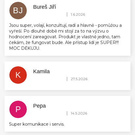
Bureš Jiří
BJ
Hodnocení obchodu je 5 z 5 hvězdiček.
|
1.6.2026
Jsou super, volají, konzultují, radí a hlavně - pomůžou a
vyřeší. Po dlouhé době mi stojí za to na výzvu o
hodnocení zareagovat. Produkt je vlastně jedno, tam
čekám, že fungovat bude. Ale přístup lidí je SUPER!!!
MOC DĚKUJU.
Kamila
K
Hodnocení obchodu je 5 z 5 hvězdiček.
|
27.5.2026
Pepa
P
Hodnocení obchodu je 5 z 5 hvězdiček.
|
14.5.2026
Super komunikace i servis.