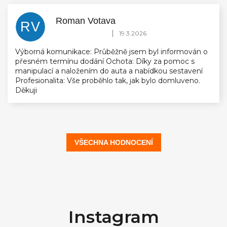
Roman Votava
RV
Hodnocení obchodu je 5 z 5 hvězdiček.
|
19.3.2026
Výborná komunikace: Průběžně jsem byl informován o
přesném termínu dodání Ochota: Díky za pomoc s
manipulací a naložením do auta a nabídkou sestavení
Profesionalita: Vše proběhlo tak, jak bylo domluveno.
Děkuji
VŠECHNA HODNOCENÍ
Z
á
Instagram
p