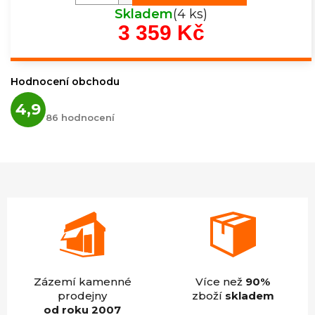
Skladem
(4 ks)
3 359 Kč
Měrná
cena:
Hodnocení obchodu
Průměrné
4,9
hodnocení
86 hodnocení
obchodu
je
4,9
z
5
hvězdiček.
Zázemí kamenné
Více než
90%
prodejny
zboží
skladem
od roku 2007