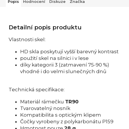
Popis
Hodnocení
Diskuze
Značka
Detailní popis produktu
Vlastnosti skel:
HD skla poskytují vyšší barevný kontrast
použití skel na silnici i v lese
díky kategorii 3 (zatmavení 75-90 %)
vhodné i do velmi slunečných dnů
Technická specifikace:
Materiál rámečku
TR90
Tvarovatelný nosník
Kompatibilita s optickým klipem
Čočky vyrobeny z polykarbonátu P159
Hmotnost pouze
28 g