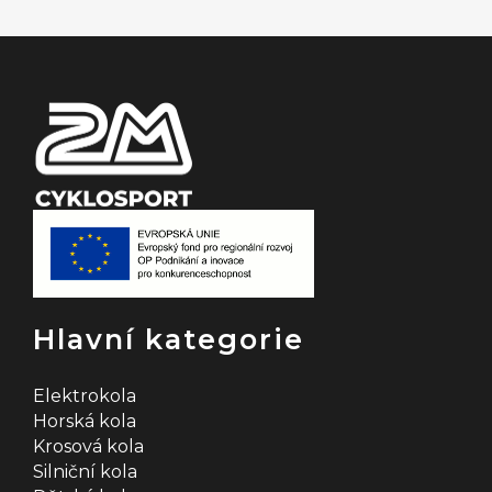
a
t
í
Hlavní kategorie
Elektrokola
Horská kola
Krosová kola
Silniční kola