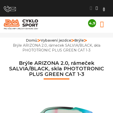
Přejít
na
obsah
4,9
N
Průměrné
K
hodnocení
obchodu
Domů
Vybavení jezdce
Brýle
je
Brýle ARIZONA 2.0, rámeček SALVIA/BLACK, skla
4,9
PHOTOTRONIC PLUS GREEN CAT 1-3
z
5
hvězdiček.
Brýle ARIZONA 2.0, rámeček
SALVIA/BLACK, skla PHOTOTRONIC
PLUS GREEN CAT 1-3