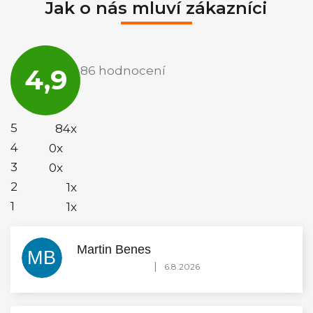
Jak o nás mluví zákazníci
Průměrné
hodnocení
4,9
86 hodnocení
obchodu
je
4,9
z
5
5
84x
hvězdiček.
4
0x
3
0x
2
1x
1
1x
Martin Benes
MB
Hodnocení obchodu je 5 z 5 hvězdiček.
|
6.8.2026