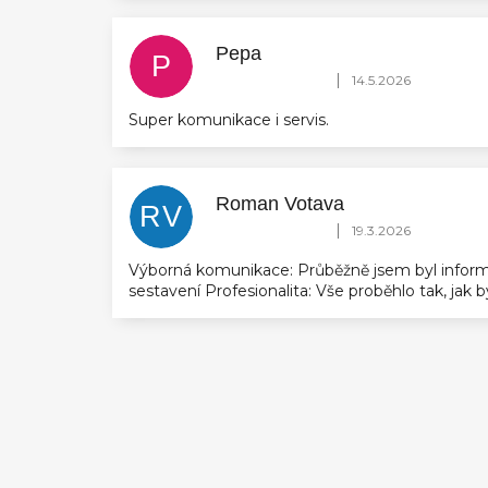
Pepa
P
Hodnocení obchodu je 5 z 5 hvězdič
|
14.5.2026
Super komunikace i servis.
Roman Votava
RV
Hodnocení obchodu je 5 z 5 hvězdič
|
19.3.2026
Výborná komunikace: Průběžně jsem byl inform
sestavení Profesionalita: Vše proběhlo tak, jak