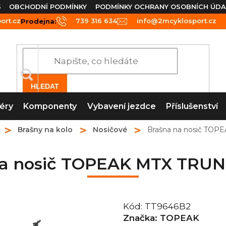
S
OBCHODNÍ PODMÍNKY
PODMÍNKY OCHRANY OSOBNÍCH ÚDA
rt.cz
739 316 634
info@2mcyklosport.cz
Prodejna:
HLEDAT
éry
Komponenty
Vybavení jezdce
Příslušenství
Brašny na kolo
Nosičové
Brašna na nosič TOP
na nosič TOPEAK MTX TRUN
Kód:
TT9646B2
Značka:
TOPEAK