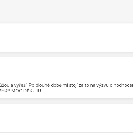
ek.
ek.
pomůžou a vyřeší. Po dlouhé době mi stojí za to na výzvu o hodnoc
SUPER!!! MOC DĚKUJU.
ek.