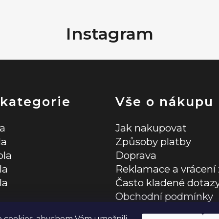
Instagram
 kategorie
Vše o nákupu
la
Jak nakupovat
la
Způsoby platby
ola
Doprava
la
Reklamace a vrácení 
la
Často kladené dotaz
Obchodní podmínky
lňky
Zásady ochrany osob
 cookies, abychom Vám umožnili