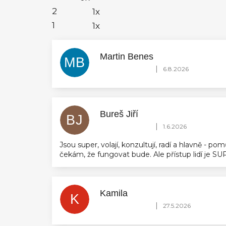
2
1x
1
1x
Martin Benes
MB
Hodnocení obchodu je 5 z 5 hvězdič
|
6.8.2026
Bureš Jiří
BJ
Hodnocení obchodu je 5 z 5 hvězdič
|
1.6.2026
Jsou super, volají, konzultují, radí a hlavně - 
čekám, že fungovat bude. Ale přístup lidí je 
Kamila
K
Hodnocení obchodu je 5 z 5 hvězdič
|
27.5.2026