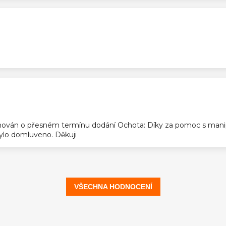
ek.
ek.
ován o přesném termínu dodání Ochota: Díky za pomoc s manip
 bylo domluveno. Děkuji
VŠECHNA HODNOCENÍ