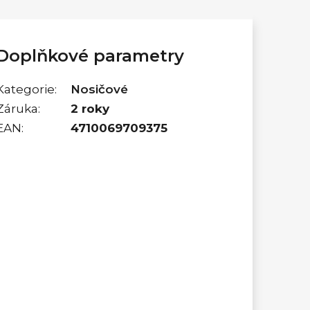
Doplňkové parametry
Kategorie
:
Nosičové
Záruka
:
2 roky
EAN
:
4710069709375