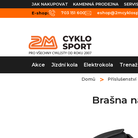
Přejít
JAK NAKUPOVAT
KAMENNÁ PRODEJNA
SERVI
na
703 151 600
eshop@2mcyklospo
E-shop:
obsah
Akce
Jízdní kola
Elektrokola
Trenaž
Domů
Příslušenství
Brašna 