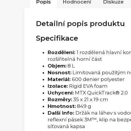
Popis
Hodnocení
Diskuze
Detailní popis produktu
Specifikace
Rozdělení:
1 rozdělená hlavní ko
rozšiřitelná horní část
Objem:
8 L
Nosnost:
Limitovaná použitým 
Materiál:
600 denier polyester
Izolace:
Rigid EVA foam
Uchycení:
MTX QuickTrack® 2.0
Rozměry:
35 x 21 x 19 cm
Hmotnost:
849 g
Další info:
Držák na láhev s vodo
reflexní pásek 3M™, klip na bezpeč
síťovaná kapsa