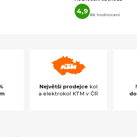
Průměrné
4,9
hodnocení
86 hodnocení
obchodu
je
4,9
z
5
hvězdiček.
%
Největší prodejce
kol
em
a elektrokol KTM v ČR
do