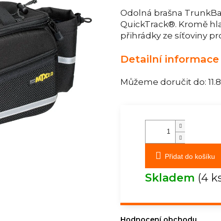
Odolná brašna TrunkBa
QuickTrack®. Kromě hl
přihrádky ze síťoviny pr
Detailní informace
Můžeme doručit do:
11.
Přidat do košíku
Skladem
(4 k
Hodnocení obchodu