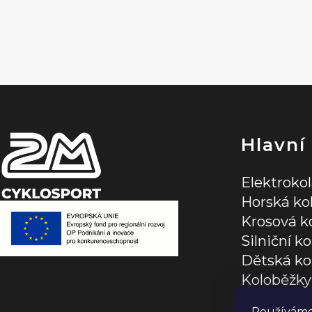
Z
á
p
a
t
í
Hlavní
Elektroko
Horská ko
Krosová k
Silniční ko
Dětská ko
Koloběžky
Jízdní dop
Používáme