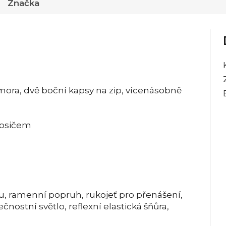
Značka
mora, dvě boční kapsy na zip, vícenásobně
nosičem
u, ramenní popruh, rukojeť pro přenášení,
nostní světlo, reflexní elastická šňůra,