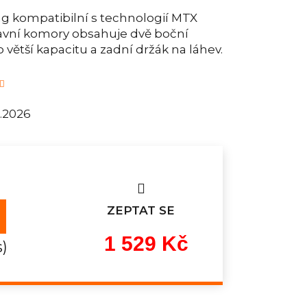
g kompatibilní s technologií MTX
avní komory obsahuje dvě boční
o větší kapacitu a zadní držák na láhev.
8.2026
ZEPTAT SE
1 529 Kč
s)
Měrná
cena: