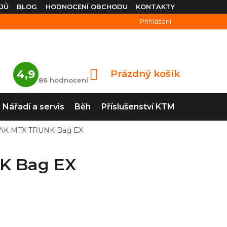
JŮ
BLOG
HODNOCENÍ OBCHODU
KONTAKTY
Přihlášení
Průměrné
4,9
Prázdný košík
NÁKUPNÍ
hodnocení
86 hodnocení
obchodu
KOŠÍK
je
4,9
Nářadí a servis
Běh
Příslušenství KTM
z
5
hvězdiček.
EAK MTX TRUNK Bag EX
K Bag EX