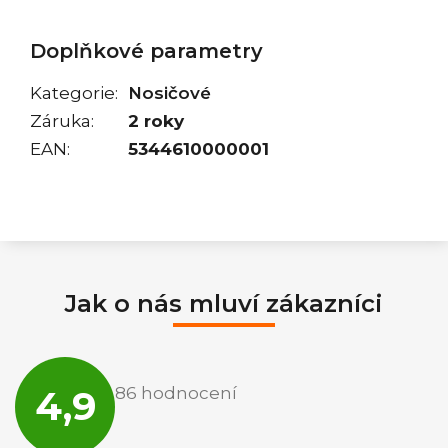
Doplňkové parametry
Kategorie
:
Nosičové
Záruka
:
2 roky
EAN
:
5344610000001
Jak o nás mluví zákazníci
Průměrné
hodnocení
4,9
86 hodnocení
obchodu
je
4,9