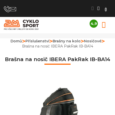
Přejít
na
obsah
4,9
N
Průměrné
K
hodnocení
obchodu
Domů
Příslušenství
Brašny na kolo
Nosičové
je
Brašna na nosič IBERA PakRak IB-BA14
4,9
z
5
Brašna na nosič IBERA PakRak IB-BA14
hvězdiček.