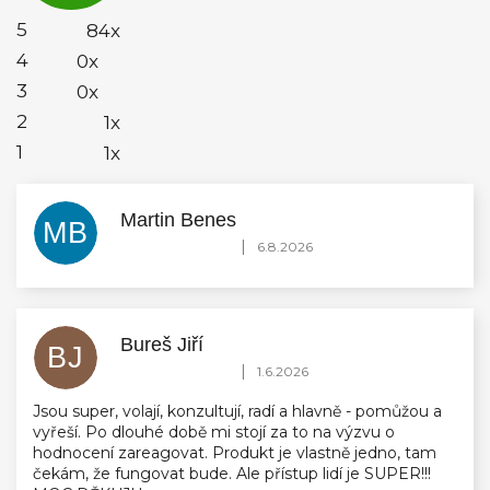
z
5
5
84x
hvězdiček.
4
0x
3
0x
2
1x
1
1x
Martin Benes
MB
Hodnocení obchodu je 5 z 5 hvězdiček.
|
6.8.2026
Bureš Jiří
BJ
Hodnocení obchodu je 5 z 5 hvězdiček.
|
1.6.2026
Jsou super, volají, konzultují, radí a hlavně - pomůžou a
vyřeší. Po dlouhé době mi stojí za to na výzvu o
hodnocení zareagovat. Produkt je vlastně jedno, tam
čekám, že fungovat bude. Ale přístup lidí je SUPER!!!