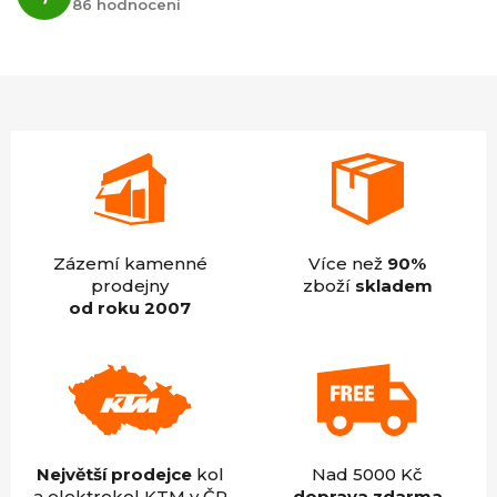
86 hodnocení
obchodu
je
4,9
z
5
hvězdiček.
Zázemí kamenné
Více než
90%
prodejny
zboží
skladem
od roku 2007
Největší prodejce
kol
Nad 5000 Kč
a elektrokol KTM v ČR
doprava zdarma