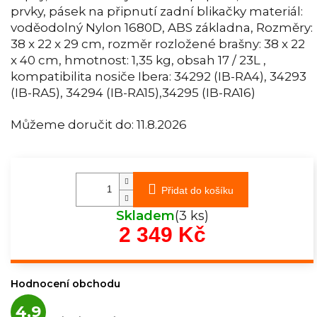
prvky, pásek na připnutí zadní blikačky materiál:
voděodolný Nylon 1680D, ABS základna, Rozměry:
38 x 22 x 29 cm, rozměr rozložené brašny: 38 x 22
x 40 cm, hmotnost: 1,35 kg, obsah 17 / 23L ,
kompatibilita nosiče Ibera: 34292 (IB-RA4), 34293
(IB-RA5), 34294 (IB-RA15),34295 (IB-RA16)
Můžeme doručit do:
11.8.2026
Přidat do košíku
Skladem
(3 ks)
2 349 Kč
Měrná
cena:
Hodnocení obchodu
Průměrné
4,9
hodnocení