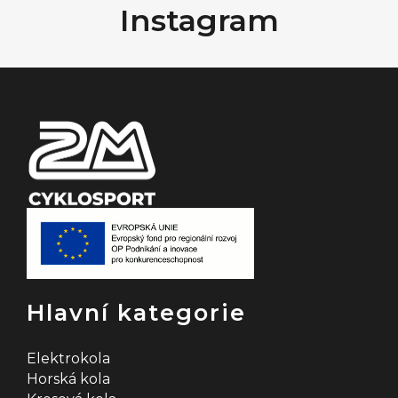
Instagram
p
a
t
í
Hlavní kategorie
Elektrokola
Horská kola