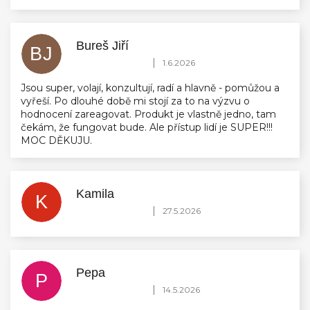
Bureš Jiří
BJ
Hodnocení obchodu je 5 z 5 hvězdiček.
|
1.6.2026
Jsou super, volají, konzultují, radí a hlavně - pomůžou a
vyřeší. Po dlouhé době mi stojí za to na výzvu o
hodnocení zareagovat. Produkt je vlastně jedno, tam
čekám, že fungovat bude. Ale přístup lidí je SUPER!!!
MOC DĚKUJU.
Kamila
K
Hodnocení obchodu je 5 z 5 hvězdiček.
|
27.5.2026
Pepa
P
Hodnocení obchodu je 5 z 5 hvězdiček.
|
14.5.2026