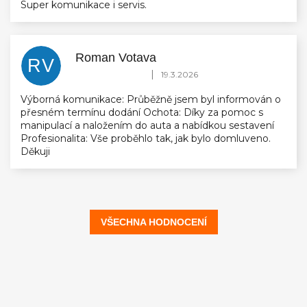
Super komunikace i servis.
Roman Votava
RV
Hodnocení obchodu je 5 z 5 hvězdiček.
|
19.3.2026
Výborná komunikace: Průběžně jsem byl informován o
přesném termínu dodání Ochota: Díky za pomoc s
manipulací a naložením do auta a nabídkou sestavení
Profesionalita: Vše proběhlo tak, jak bylo domluveno.
Děkuji
VŠECHNA HODNOCENÍ
Z
á