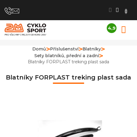
Přejít
na
obsah
4,9
N
Průměrné
K
hodnocení
obchodu
Domů
Příslušenství
Blatníky
je
Sety blatníků, přední a zadní
4,9
z
Blatníky FORPLAST treking plast sada
5
hvězdiček.
Blatníky FORPLAST treking plast sada