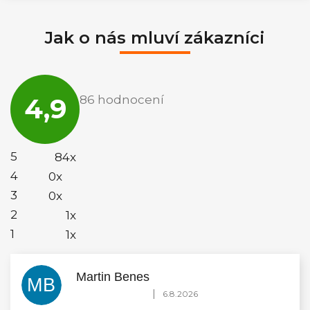
Jak o nás mluví zákazníci
Průměrné
hodnocení
4,9
86 hodnocení
obchodu
je
4,9
z
5
5
84x
hvězdiček.
4
0x
3
0x
2
1x
1
1x
Martin Benes
MB
Hodnocení obchodu je 5 z 5 hvězdiček.
|
6.8.2026