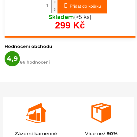
Přidat do košíku
Skladem
(>5 ks)
299 Kč
Měrná
cena:
Hodnocení obchodu
Průměrné
4,9
hodnocení
86 hodnocení
obchodu
je
4,9
z
5
hvězdiček.
Zázemí kamenné
Více než
90%