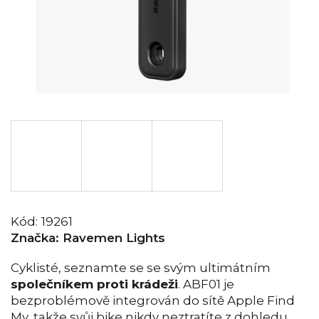
Kód:
19261
Značka:
Ravemen Lights
Cyklisté, seznamte se se svým ultimátním
společníkem proti krádeži
. ABF01 je
bezproblémově integrován do sítě Apple Find
My, takže svůj bike nikdy neztratíte z dohledu.