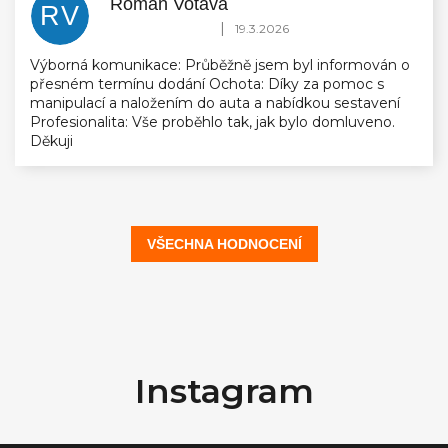
Roman Votava
RV
Hodnocení obchodu je 5 z 5 hvězdiček.
|
19.3.2026
Výborná komunikace: Průběžně jsem byl informován o
přesném termínu dodání Ochota: Díky za pomoc s
manipulací a naložením do auta a nabídkou sestavení
Profesionalita: Vše proběhlo tak, jak bylo domluveno.
Děkuji
VŠECHNA HODNOCENÍ
Z
á
Instagram
p
a
t