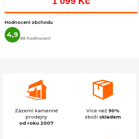
1 099 Kč
Měrná
cena:
Hodnocení obchodu
Průměrné
4,9
hodnocení
86 hodnocení
obchodu
je
4,9
z
5
hvězdiček.
Zázemí kamenné
Více než
90%
prodejny
zboží
skladem
od roku 2007