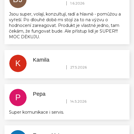
Hodnocení obchodu je 5 z 5 hvězdiček.
|
1.6.2026
Jsou super, volají, konzultují, radí a hlavně - pomůžou a
vyřeší. Po dlouhé době mi stojí za to na výzvu o
hodnocení zareagovat. Produkt je vlastně jedno, tam
čekám, že fungovat bude. Ale přístup lidí je SUPER!!!
MOC DĚKUJU.
Kamila
K
Hodnocení obchodu je 5 z 5 hvězdiček.
|
27.5.2026
Pepa
P
Hodnocení obchodu je 5 z 5 hvězdiček.
|
14.5.2026
Super komunikace i servis.