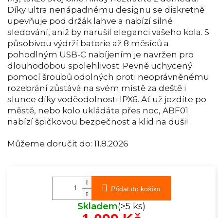
Díky ultra nenápadnému designu se diskretně
upevňuje pod držák lahve a nabízí silné
sledování, aniž by narušil eleganci vašeho kola. S
působivou výdrží baterie až 8 měsíců a
pohodlným USB-C nabíjením je navržen pro
dlouhodobou spolehlivost. Pevně uchycený
pomocí šroubů odolných proti neoprávněnému
rozebrání zůstává na svém místě za deště i
slunce díky voděodolnosti IPX6. Ať už jezdíte po
městě, nebo kolo ukládáte přes noc, ABF01
nabízí špičkovou bezpečnost a klid na duši!
Můžeme doručit do:
11.8.2026
Přidat do košíku
Skladem
(>5 ks)