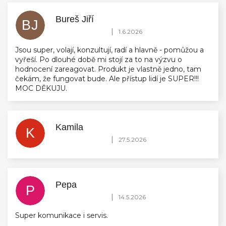
Bureš Jiří
BJ
Hodnocení obchodu je 5 z 5 hvězdiček.
|
1.6.2026
Jsou super, volají, konzultují, radí a hlavně - pomůžou a
vyřeší. Po dlouhé době mi stojí za to na výzvu o
hodnocení zareagovat. Produkt je vlastně jedno, tam
čekám, že fungovat bude. Ale přístup lidí je SUPER!!!
MOC DĚKUJU.
Kamila
K
Hodnocení obchodu je 5 z 5 hvězdiček.
|
27.5.2026
Pepa
P
Hodnocení obchodu je 5 z 5 hvězdiček.
|
14.5.2026
Super komunikace i servis.