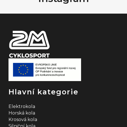
a
t
í
Hlavní kategorie
Elektrokola
Horská kola
Krosová kola
Silniční kola