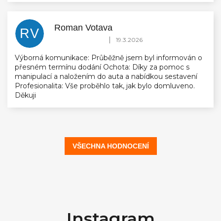
Roman Votava
RV
Hodnocení obchodu je 5 z 5 hvězdiček.
|
19.3.2026
Výborná komunikace: Průběžně jsem byl informován o
přesném termínu dodání Ochota: Díky za pomoc s
manipulací a naložením do auta a nabídkou sestavení
Profesionalita: Vše proběhlo tak, jak bylo domluveno.
Děkuji
VŠECHNA HODNOCENÍ
Z
á
Instagram
p