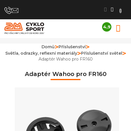
Přejít
na
obsah
4,9
N
Průměrné
K
hodnocení
obchodu
Domů
Příslušenství
je
Světla, odrazky, reflexní materiály
Příslušenství světel
4,9
z
Adaptér Wahoo pro FR160
5
hvězdiček.
Adaptér Wahoo pro FR160