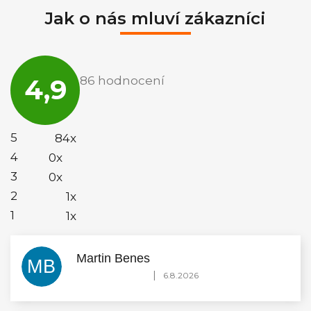
Jak o nás mluví zákazníci
Průměrné
hodnocení
4,9
86 hodnocení
obchodu
je
4,9
z
5
5
84x
hvězdiček.
4
0x
3
0x
2
1x
1
1x
Martin Benes
MB
Hodnocení obchodu je 5 z 5 hvězdiček.
|
6.8.2026