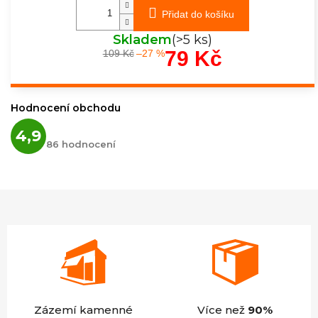
Přidat do košíku
Skladem
(>5 ks)
79 Kč
109 Kč
–27 %
Měrná
cena:
Hodnocení obchodu
Průměrné
4,9
hodnocení
86 hodnocení
obchodu
je
4,9
z
5
hvězdiček.
Zázemí kamenné
Více než
90%